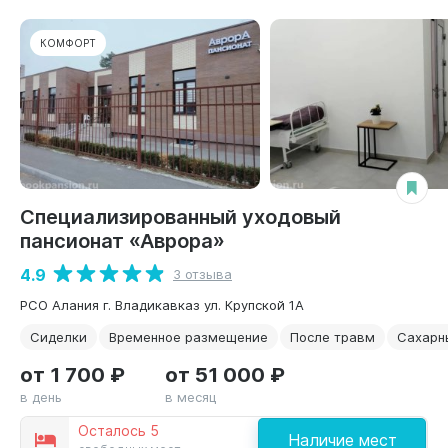
КОМФОРТ
Специализированный уходовый
пансионат «Аврора»
4.9
3 отзыва
РСО Алания г. Владикавказ ул. Крупской 1А
Сиделки
Временное размещение
После травм
Сахарн
от 1 700 ₽
от 51 000 ₽
в день
в месяц
Осталось 5
Наличие мест