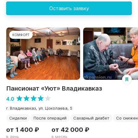
Оставить заявку
КОМФОРТ
Пансионат «Уют» Владикавказ
4.0
г. Владикавказ, ул. Цоколаева, 5
Сиделки
После операций
Сахарный диабет
Со снижен
от 1 400 ₽
от 42 000 ₽
в день
в месяц