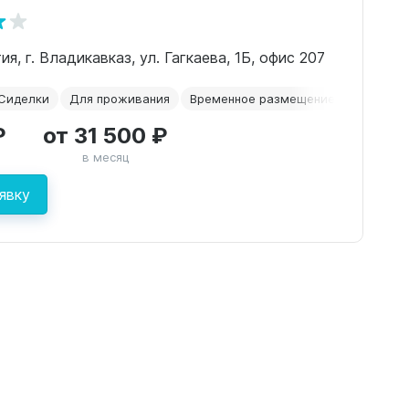
я, г. Владикавказ, ул. Гагкаева, 1Б, офис 207
Сиделки
Для проживания
Временное размещение
Сахарны
₽
от 31 500 ₽
в месяц
явку