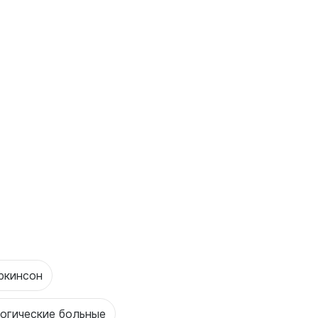
ркинсон
огические больные