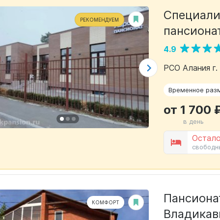
Специали
РЕКОМЕНДУЕМ
пансиона
4.9
РСО Алания г.
Временное раз
от 1 700 
в день
Остало
свободн
Пансиона
КОМФОРТ
Владикав