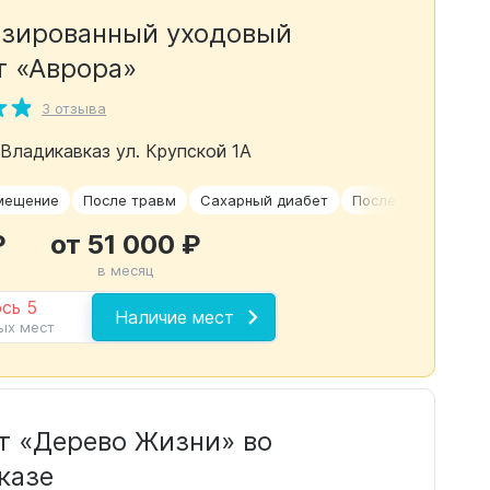
зированный уходовый
т «Аврора»
3 отзыва
 Владикавказ ул. Крупской 1А
мещение
После травм
Сахарный диабет
После инсульта
₽
от 51 000 ₽
в месяц
сь 5
Наличие мест
ых мест
т «Дерево Жизни» во
казе