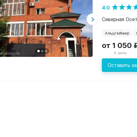
4.0
Северная Осети
Альцгеймер
от 1 050 
в день
Оставить за