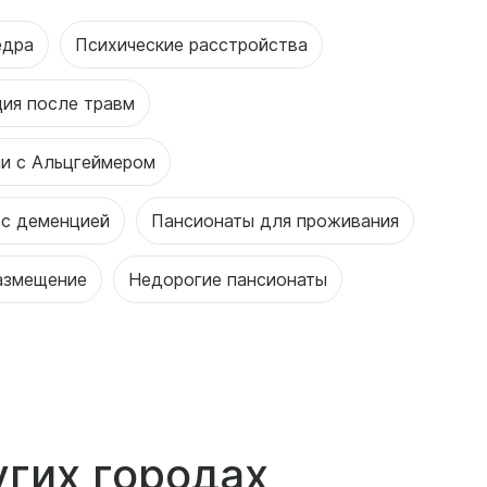
едра
Психические расстройства
ия после травм
ми с Альцгеймером
 с деменцией
Пансионаты для проживания
азмещение
Недорогие пансионаты
угих городах