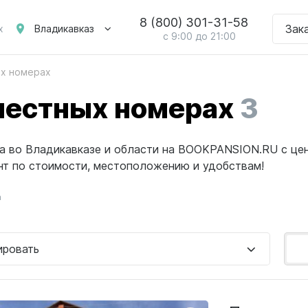
8 (800) 301-31-58
Зак
Владикавказ
х
с 9:00 до 21:00
ых номерах
местных номерах
3
та во Владикавказе и области на BOOKPANSION.RU с це
нт по стоимости, местоположению и удобствам!
а
ировать