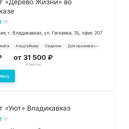
т «Дерево Жизни» во
казе
я, г. Владикавказ, ул. Гагкаева, 1Б, офис 207
мната
Альцгеймер
Сиделки
Для проживания
Временное 
₽
от 31 500 ₽
в месяц
явку
т «Уют» Владикавказ