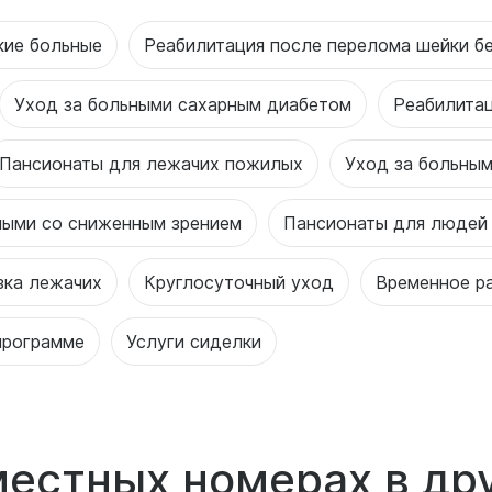
кие больные
Реабилитация после перелома шейки б
Уход за больными сахарным диабетом
Реабилитац
Пансионаты для лежачих пожилых
Уход за больны
лыми со сниженным зрением
Пансионаты для людей
зка лежачих
Круглосуточный уход
Временное р
программе
Услуги сиделки
местных номерах в др