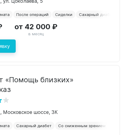
, ул. Цоколаева, 5
мната
После операций
Сиделки
Сахарный диабет
Со сн
₽
от 42 000 ₽
в месяц
явку
т «Помощь близких»
каз
з, Московское шоссе, 3К
мната
Сахарный диабет
Со сниженным зрением
Для лежач