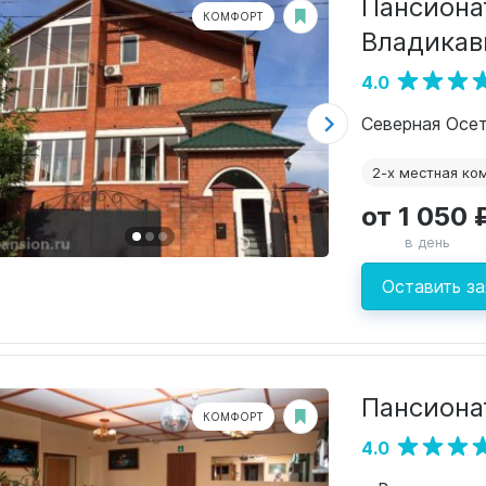
Пансиона
КОМФОРТ
Владикав
4.0
Северная Осети
2-х местная ко
от 1 050 
в день
Оставить за
Пансиона
КОМФОРТ
4.0